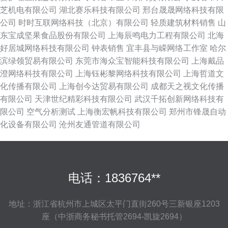
芝机电有限公司
湖北赛乐科技有限公司
邢台晟晟网络科技有限
公司
时时互联网络科技（北京）有限公司
轻质建筑材料销售
山
东宝成坚果食品股份有限公司
上海辰鸣电力工程有限公司
北海
好居城网络科技有限公司
钟表销售
宜丰县与嵘网络工作室
哈尔
滨绿领贸易有限公司
东莞市海众宝智能科技有限公司
上海戴品
澄网络科技有限公司
上海钰彬黎网络科技有限公司
上海哲道文
化传播有限公司
上海创今达贸易有限公司
成都天之视文化传播
有限公司
天津世纪精彩科技有限公司
武汉千拓创新网络科技有
限公司
空气分析测试
上海衡宏帆科技有限公司
郑州市锋晟自动
化设备有限公司
沧州友通管道有限公司
电话：1836764**
地址：浙江省杭州市上城区太平门直街260号三新银座1203
座（中浙商务秘书托管2694-凯旋2694）