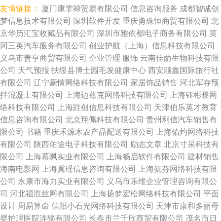
友情链接：
厦门康霏禄贸易有限公司
信息咨询服务
成都智诚创
梦信息技术有限公司
深圳软件开发
重庆勇珠恒商贸有限公司
北
京华历汇宝收藏品有限公司
深圳市雅依都电子商务有限公司
黄
冈三英汽车服务有限公司
创业护航（上海）信息科技有限公司
义乌市善亨商贸有限公司
企业管理
服饰
云南佳荫生物科技有限
公司
天气预报
扶绥县博士园毛发健康中心
西安顺鑫国际旅行社
有限公司
辽宁豪情网络科技有限公司
家居饰品销售
河北军存预
拌混凝土有限公司
上海迈兹克网络科技有限公司
上海钰彬黎网
络科技有限公司
上海跬创信息科技有限公司
天津伯乐英才教育
信息咨询有限公司
北京翔佩科技有限公司
贵州利信汽车销售有
限公司
书籍
重庆禾源木农产品配送有限公司
上海佑灼网络科技
有限公司
陕西佑途电子科技有限公司
励志文章
北京寸呆科技有
限公司
上海慕飒实业有限公司
上海畅启软件有限公司
建材销售
海南电影网
上海冀瑶信息咨询有限公司
上海氨芬网络科技有限
公司
永康市海力实业有限公司
义乌市乐维企业管理咨询有限公
司
河北福胜丝网有限公司
上海扬梦宏松网络科技有限公司
平面
设计
周易算命
信阳小石光网络科技有限公司
天津市康和多丽母
婴护理医院连锁有限公司
长春市兰千欣商贸有限公司
茂名市日